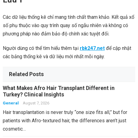
Các dữ liệu thống kê chỉ mang tính chất tham khảo. Kết quả xổ
số phụ thuộc vào quy trình quay số ngẫu nhiên và không có
phương pháp nào đảm bảo độ chính xác tuyệt đối.
Người dùng có thể tìm hiểu thêm tại
rbk247.net
để cập nhật
các bảng thống kê và dữ liệu mới nhất mỗi ngày.
Related Posts
What Makes Afro Hair Transplant Different in
Turkey? Clinical Insights
General
August 7, 2026
Hair transplantation is never truly “one size fits all,” but for
patients with Afro-textured hair, the differences aren’t just
cosmetic…