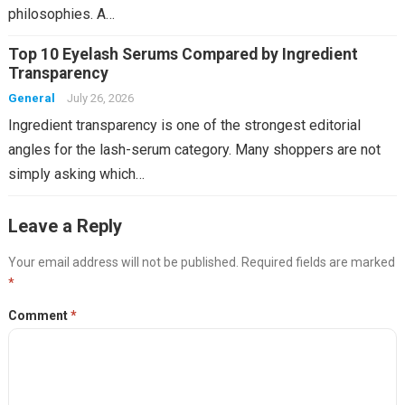
philosophies. A…
Top 10 Eyelash Serums Compared by Ingredient
Transparency
General
July 26, 2026
Ingredient transparency is one of the strongest editorial
angles for the lash-serum category. Many shoppers are not
simply asking which…
Leave a Reply
Your email address will not be published.
Required fields are marked
*
Comment
*