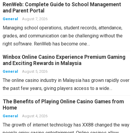
RenWeb: Complete Guide to School Management
and Parent Portal
General
August 7, 2026
Managing school operations, student records, attendance,
grades, and communication can be challenging without the
right software. RenWeb has become one…
Winbox Online Casino Experience Premium Gaming
and Exciting Rewards in Malaysia
General
August 5, 2026
The online casino industry in Malaysia has grown rapidly over
the past few years, giving players access to a wide…
The Benefits of Playing Online Casino Games from
Home
General
August 4, 2026
The growth of internet technology has XX88 changed the way
people enjoy casino entertainment. Online casinos allow