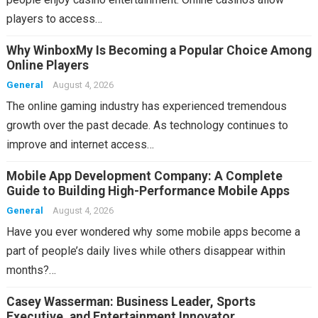
players to access…
Why WinboxMy Is Becoming a Popular Choice Among
Online Players
General
August 4, 2026
The online gaming industry has experienced tremendous
growth over the past decade. As technology continues to
improve and internet access…
Mobile App Development Company: A Complete
Guide to Building High-Performance Mobile Apps
General
August 4, 2026
Have you ever wondered why some mobile apps become a
part of people’s daily lives while others disappear within
months?…
Casey Wasserman: Business Leader, Sports
Executive, and Entertainment Innovator