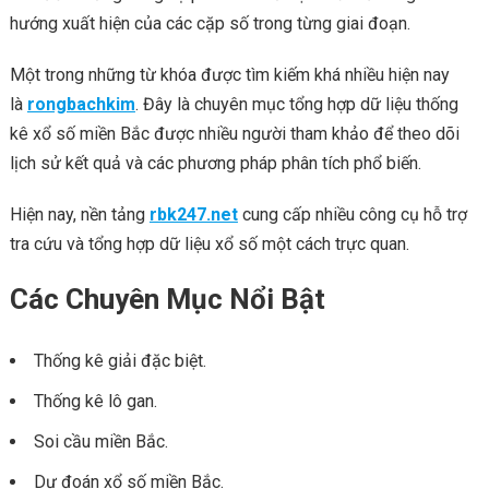
hướng xuất hiện của các cặp số trong từng giai đoạn.
Một trong những từ khóa được tìm kiếm khá nhiều hiện nay
là
rongbachkim
. Đây là chuyên mục tổng hợp dữ liệu thống
kê xổ số miền Bắc được nhiều người tham khảo để theo dõi
lịch sử kết quả và các phương pháp phân tích phổ biến.
Hiện nay, nền tảng
rbk247.net
cung cấp nhiều công cụ hỗ trợ
tra cứu và tổng hợp dữ liệu xổ số một cách trực quan.
Các Chuyên Mục Nổi Bật
Thống kê giải đặc biệt.
Thống kê lô gan.
Soi cầu miền Bắc.
Dự đoán xổ số miền Bắc.